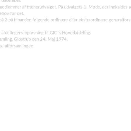
1. december.
 medlemmer af trænerudvalget. På udvalgets 1. Møde, der indkaldes 
behov for det.
 på 2 på hinanden følgende ordinære eller ekstraordinære generalfo
f afdelingens opløsning til GIC´s Hovedafdeling.
samling, Glostrup den 24. Maj 1974.
neralforsamlinger: