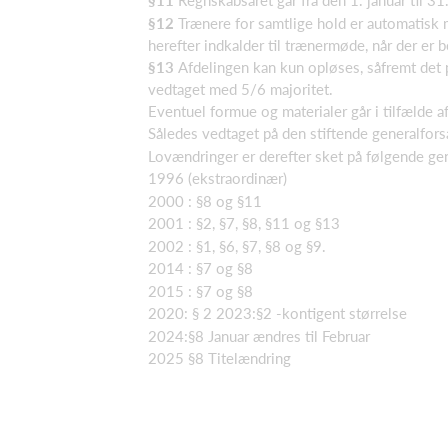
§11
Regnskabsåret går fra den 1. januar til 3
§12
Trænere for samtlige hold er automatisk
herefter indkalder til trænermøde, når der er 
§13
Afdelingen kan kun opløses, såfremt det
vedtaget med 5/6 majoritet.
Eventuel formue og materialer går i tilfælde a
Således vedtaget på den stiftende generalfor
Lovændringer er derefter sket på følgende ge
1996 (ekstraordinær)
2000 : §8 og §11
2001 : §2, §7, §8, §11 og §13
2002 : §1, §6, §7, §8 og §9.
2014 : §7 og §8
2015 : §7 og §8
2020: § 2 2023:§2 -kontigent størrelse
2024:§8 Januar ændres til Februar
2025 §8 Titelændring