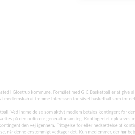
ted i Glostrup kommune. Formålet med GIC Basketball er at give sin
vt medlemskab at fremme interessen for såvel basketball som for de
ball. Ved indmeldelse som aktivt medlem betales kontingent for de
tsættes på den ordinære generalforsamling. Kontingentet opkræves m
 kontingent den vej igennem. Fritagelse for eller nedsættelse af kont
se, når denne enstemmigt vedtager det. Kun medlemmer, der har betalt