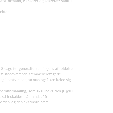
 Næstformand, Kasserer og sekretær samt 1
nkter:
 8 dage før generalforsamlingens afholdelse.
de tilstedeværende stemmeberettigede.
ng i bestyrelsen, så man også kan kalde sig
eralforsamling, som skal indkaldes jf. §10.
skal indkaldes, når mindst 15
sorden, og den ekstraordinære