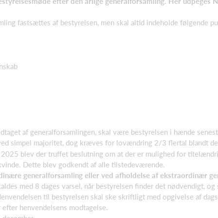
.bestyrelsesmøde efter den årlige generalforsamling. Her udpeges
ing fastsættes af bestyrelsen, men skal altid indeholde følgende pu
gnskab
edtaget af generalforsamlingen, skal være bestyrelsen i hænde senest
ed simpel majoritet, dog kræves for lovændring 2/3 flertal blandt 
2025 blev der truffet beslutning om at der er mulighed for titelændri
vinde. Dette blev godkendt af alle tilstedeværende.
nære generalforsamling eller ved afholdelse af ekstraordinær gen
aldes med 8 dages varsel, når bestyrelsen finder det nødvendigt, og 
vendelsen til bestyrelsen skal ske skriftligt med opgivelse af dag
r efter henvendelsens modtagelse.