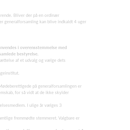
rende. Bliver der på en ordinær
ær generalforsamling kan blive indkaldt 4 uger
r anvendes i overensstemmelse med
 samlede bestyrelse.
sættelse af et udvalg og vælge dets
geinstitut.
 Mødeberettigede på generalforsamlingen er
kab, for så vidt at de ikke skylder
relsesmedlem. I ulige år vælges 3
samtlige fremmødte stemmeret. Valgbare er