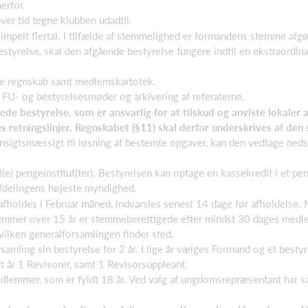
erfor.
er tid tegne klubben udadtil.
mpelt flertal. I tilfælde af stemmelighed er formandens stemme afgø
estyrelse, skal den afgående bestyrelse fungere indtil en ekstraordin
rte regnskab samt medlemskartotek.
 FU- og bestyrelsesmøder og arkivering af referaterne.
e bestyrelse, som er ansvarlig for at tilskud og anviste lokale
retningslinjer. Regnskabet (§11) skal derfor underskrives af den
ensigtsmæssigt til løsning af bestemte opgaver, kan den vedtage ned
e) pengeinstitut(ter). Bestyrelsen kan optage en kassekredit i et pen
afdelingens højeste myndighed.
afholdes i Februar måned, indvarsles senest 14 dage før afholdelse.
er over 15 år er stemmeberettigede efter mindst 30 dages medlems
ilken generalforsamlingen finder sted.
amling sin bestyrelse for 2 år. I lige år vælges Formand og et besty
år 1 Revisorer, samt 1 Revisorsuppleant.
medlemmer, som er fyldt 18 år. Ved valg af ungdomsrepræsentant har 