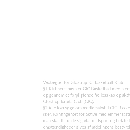
Vedtægter for Glostrup IC Basketball Klub
§1 Klubbens navn er GIC Basketball med hjems
og gennem et forpligtende fællesskab og akti
Glostrup Idræts Club (GIC).
§2 Alle kan søge om medlemskab i GIC Basket
sker. Kontingentet for aktive medlemmer fas
man skal tilmelde sig via holdsport og betale
omstændigheder gives af afdelingens bestyrel