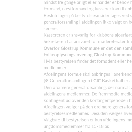
mindst tre gange årligt eller når der er behov h
Formand, næstformand og kasserer kan til enhv
Beslutninger på bestyrelsesmøder tages ved si
generalforsamling i afdelingen ikke valgt en b
senere.
Kassereren er ansvarlig for klubbens ajourfø
Sekretæren har ansvaret for mødereferater fra
Overfor Glostrup Kommune er det den samled
Folkeoplysningsloven og Glostrup Kommunes 
Hvis bestyrelsen finder det fornødent eller h
medlemmer.
Afdelingens formue skal anbringes i anerkendt(
§8
Generalforsamlingen i
GIC Basketball
er 
Den ordinære generalforsamling, der normalt 
afdelingens medlemmer. De fremmødte medlemm
kontingent ud over den kontingentperiode i hv
Afdelingen vælger på den ordinære generalfors
bestyrelsesmedlemmer. Desuden vælges hvert 
Valgbare til bestyrelsen er kun afdelingens 
ungdomsmedlemmer fra 15-18 år.