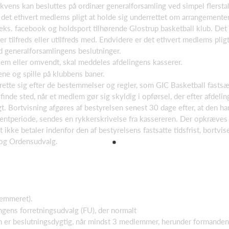
ekvens kan besluttes på ordinær generalforsamling ved simpel flerstal
r det ethvert medlems pligt at holde sig underrettet om arrangemente
eks. facebook og holdsport tilhørende Glostrup basketball klub. Det 
 tilfreds eller utilfreds med. Endvidere er det ethvert medlems pligt
 generalforsamlingens beslutninger.
em eller omvendt, skal meddeles afdelingens kasserer.
ne og spille på klubbens baner.
rette sig efter de bestemmelser og regler, som GIC Basketball fasts
 finde sted, når et medlem gør sig skyldig i opførsel, der efter afde
gt. Bortvisning afgøres af bestyrelsen senest 30 dage efter, at den ha
entperiode, sendes en rykkerskrivelse fra kassereren. Der opkræves 
ikke betaler indenfor den af bestyrelsens fastsatte tidsfrist, bort
 og Ordensudvalg.
temmeret).
gens forretningsudvalg (FU), der normalt
er beslutningsdygtig, når mindst 3 medlemmer, herunder formanden, e