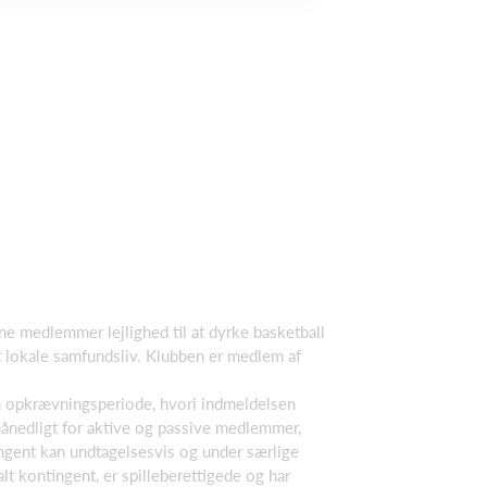
e medlemmer lejlighed til at dyrke basketball
t lokale samfundsliv. Klubben er medlem af
n opkrævningsperiode, hvori indmeldelsen
ånedligt for aktive og passive medlemmer,
ingent kan undtagelsesvis og under særlige
 kontingent, er spilleberettigede og har