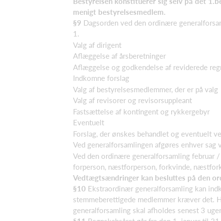
Bestyrelsen konstituerer sig selv på det 1
menigt bestyrelsesmedlem.
§9
Dagsorden ved den ordinære generalforsaml
1.
Valg af dirigent
Aflæggelse af årsberetninger
Aflæggelse og godkendelse af reviderede re
Indkomne forslag
Valg af bestyrelsesmedlemmer, der er på valg
Valg af revisorer og revisorsuppleant
Fastsættelse af kontingent og rykkergebyr
Eventuelt
Forslag, der ønskes behandlet og eventuelt v
Ved generalforsamlingen afgøres enhver sag v
Ved den ordinære generalforsamling februar / 
forperson, næstforperson, forkvinde, næstfork
Vedtægtsændringer kan besluttes på den ordi
§10
Ekstraordinær generalforsamling kan indk
stemmeberettigede medlemmer kræver det. Hen
generalforsamling skal afholdes senest 3 uge