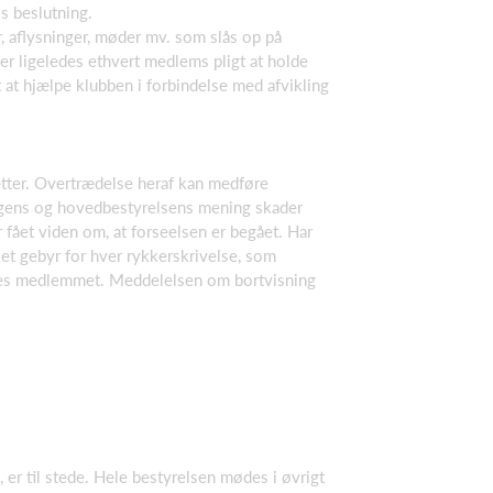
s beslutning.
r, aflysninger, møder mv. som slås op på
er ligeledes ethvert medlems pligt at holde
 at hjælpe klubben i forbindelse med afvikling
ætter. Overtrædelse heraf kan medføre
lingens og hovedbestyrelsens mening skader
r fået viden om, at forseelsen er begået. Har
et gebyr for hver rykkerskrivelse, som
vises medlemmet. Meddelelsen om bortvisning
r til stede. Hele bestyrelsen mødes i øvrigt