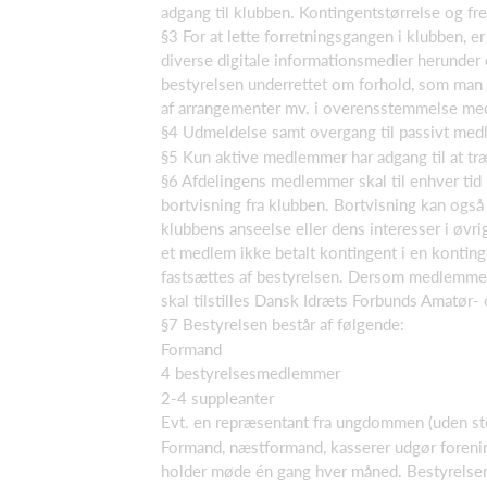
adgang til klubben. Kontingentstørrelse og fr
§3 For at lette forretningsgangen i klubben, e
diverse digitale informationsmedier herunder 
bestyrelsen underrettet om forhold, som man er
af arrangementer mv. i overensstemmelse med
§4 Udmeldelse samt overgang til passivt medl
§5 Kun aktive medlemmer har adgang til at træ
§6 Afdelingens medlemmer skal til enhver tid 
bortvisning fra klubben. Bortvisning kan også
klubbens anseelse eller dens interesser i øvri
et medlem ikke betalt kontingent i en konting
fastsættes af bestyrelsen. Dersom medlemmet 
skal tilstilles Dansk Idræts Forbunds Amatør-
§7 Bestyrelsen består af følgende:
Formand
4 bestyrelsesmedlemmer
2-4 suppleanter
Evt. en repræsentant fra ungdommen (uden s
Formand, næstformand, kasserer udgør forenin
holder møde én gang hver måned. Bestyrelsen 