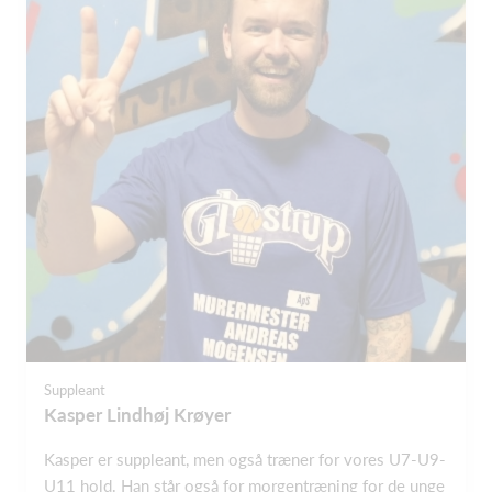
Suppleant
Kasper Lindhøj Krøyer
Kasper er suppleant, men også træner for vores U7-U9-
U11 hold. Han står også for morgentræning for de unge