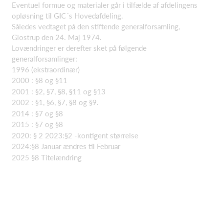
Eventuel formue og materialer går i tilfælde af afdelingens
opløsning til GIC´s Hovedafdeling.
Således vedtaget på den stiftende generalforsamling,
Glostrup den 24. Maj 1974.
Lovændringer er derefter sket på følgende
generalforsamlinger:
1996 (ekstraordinær)
2000 : §8 og §11
2001 : §2, §7, §8, §11 og §13
2002 : §1, §6, §7, §8 og §9.
2014 : §7 og §8
2015 : §7 og §8
2020: § 2 2023:§2 -kontigent størrelse
2024:§8 Januar ændres til Februar
2025 §8 Titelændring