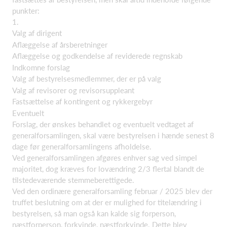
punkter:
1.
Valg af dirigent
Aflæggelse af årsberetninger
Aflæggelse og godkendelse af reviderede regnskab
Indkomne forslag
Valg af bestyrelsesmedlemmer, der er på valg
Valg af revisorer og revisorsuppleant
Fastsættelse af kontingent og rykkergebyr
Eventuelt
Forslag, der ønskes behandlet og eventuelt vedtaget af
generalforsamlingen, skal være bestyrelsen i hænde senest 8
dage før generalforsamlingens afholdelse.
Ved generalforsamlingen afgøres enhver sag ved simpel
majoritet, dog kræves for lovændring 2/3 flertal blandt de
tilstedeværende stemmeberettigede.
Ved den ordinære generalforsamling februar / 2025 blev der
truffet beslutning om at der er mulighed for titelændring i
bestyrelsen, så man også kan kalde sig forperson,
næstforperson, forkvinde, næstforkvinde. Dette blev