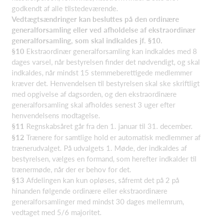
godkendt af alle tilstedeværende.
Vedtægtsændringer kan besluttes på den ordinære
generalforsamling eller ved afholdelse af ekstraordinær
generalforsamling, som skal indkaldes jf. §10.
§10
Ekstraordinær generalforsamling kan indkaldes med 8
dages varsel, når bestyrelsen finder det nødvendigt, og skal
indkaldes, når mindst 15 stemmeberettigede medlemmer
kræver det. Henvendelsen til bestyrelsen skal ske skriftligt
med opgivelse af dagsorden, og den ekstraordinære
generalforsamling skal afholdes senest 3 uger efter
henvendelsens modtagelse.
§11
Regnskabsåret går fra den 1. januar til 31. december.
§12
Trænere for samtlige hold er automatisk medlemmer af
trænerudvalget. På udvalgets 1. Møde, der indkaldes af
bestyrelsen, vælges en formand, som herefter indkalder til
trænermøde, når der er behov for det.
§13
Afdelingen kan kun opløses, såfremt det på 2 på
hinanden følgende ordinære eller ekstraordinære
generalforsamlinger med mindst 30 dages mellemrum,
vedtaget med 5/6 majoritet.