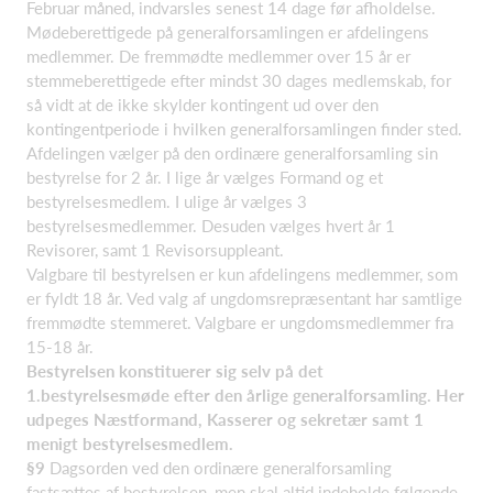
Februar måned, indvarsles senest 14 dage før afholdelse.
Mødeberettigede på generalforsamlingen er afdelingens
medlemmer. De fremmødte medlemmer over 15 år er
stemmeberettigede efter mindst 30 dages medlemskab, for
så vidt at de ikke skylder kontingent ud over den
kontingentperiode i hvilken generalforsamlingen finder sted.
Afdelingen vælger på den ordinære generalforsamling sin
bestyrelse for 2 år. I lige år vælges Formand og et
bestyrelsesmedlem. I ulige år vælges 3
bestyrelsesmedlemmer. Desuden vælges hvert år 1
Revisorer, samt 1 Revisorsuppleant.
Valgbare til bestyrelsen er kun afdelingens medlemmer, som
er fyldt 18 år. Ved valg af ungdomsrepræsentant har samtlige
fremmødte stemmeret. Valgbare er ungdomsmedlemmer fra
15-18 år.
Bestyrelsen konstituerer sig selv på det
1.bestyrelsesmøde efter den årlige generalforsamling. Her
udpeges Næstformand, Kasserer og sekretær samt 1
menigt bestyrelsesmedlem.
§9
Dagsorden ved den ordinære generalforsamling
fastsættes af bestyrelsen, men skal altid indeholde følgende