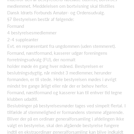
medlemmet. Meddelelsen om bortvisning skal tilstilles
Dansk Idræts Forbunds Amatør- og Ordensudvalg.
§7 Bestyrelsen består af følgende:
Formand
4 bestyrelsesmedlemmer
2-4 suppleanter
Evt. en repræsentant fra ungdommen (uden stemmeret).
Formand, næstformand, kasserer udgør foreningens
forretningsudvalg (FU), der normalt
holder møde én gang hver måned. Bestyrelsen er
beslutningsdygtig, når mindst 3 medlemmer, herunder
formanden, er til stede. Hele bestyrelsen mødes i øvrigt
mindst tre gange årligt eller når der er behov herfor.
Formand, næstformand og kasserer kan til enhver tid tegne
klubben udadtil.
Beslutninger på bestyrelsesmøder tages ved simpelt flertal. I
tilfælde af stemmelighed er formandens stemme afgørende.
Bliver der på en ordinær generalforsamling i afdelingen ikke
valgt en bestyrelse, skal den afgående bestyrelse fungere
indtil en ekstraordinær generalforsamling kan blive indkaldt