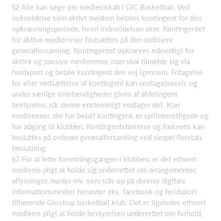
§2 Alle kan søge om medlemskab i GIC Basketball. Ved
indmeldelse som aktivt medlem betales kontingent for den
opkrævningsperiode, hvori indmeldelsen sker. Kontingentet
for aktive medlemmer fastsættes på den ordinære
generalforsamling. Kontingentet opkræves månedligt for
aktive og passive medlemmer, man skal tilmelde sig via
holdsport og betale kontingent den vej igennem. Fritagelse
for eller nedsættelse af kontingent kan undtagelsesvis og
under særlige omstændigheder gives af afdelingens
bestyrelse, når denne enstemmigt vedtager det. Kun
medlemmer, der har betalt kontingent, er spilleberettigede og
har adgang til klubben. Kontingentstørrelse og frekvens kan
besluttes på ordinær generalforsamling ved simpel flerstals
beslutning.
§3 For at lette forretningsgangen i klubben, er det ethvert
medlems pligt at holde sig underrettet om arrangementer,
aflysninger, møder mv. som slås op på diverse digitale
informationsmedier herunder eks. facebook og holdsport
tilhørende Glostrup basketball klub. Det er ligeledes ethvert
medlems pligt at holde bestyrelsen underrettet om forhold,