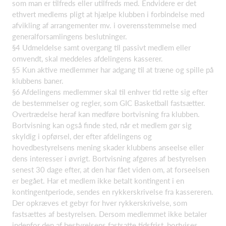
som man er tilfreds eller utilfreds med. Endvidere er det
ethvert medlems pligt at hjælpe klubben i forbindelse med
afvikling af arrangementer mv. i overensstemmelse med
generalforsamlingens beslutninger.
§4 Udmeldelse samt overgang til passivt medlem eller
omvendt, skal meddeles afdelingens kasserer.
§5 Kun aktive medlemmer har adgang til at træne og spille på
klubbens baner.
§6 Afdelingens medlemmer skal til enhver tid rette sig efter
de bestemmelser og regler, som GIC Basketball fastsætter.
Overtrædelse heraf kan medføre bortvisning fra klubben.
Bortvisning kan også finde sted, når et medlem gør sig
skyldig i opførsel, der efter afdelingens og
hovedbestyrelsens mening skader klubbens anseelse eller
dens interesser i øvrigt. Bortvisning afgøres af bestyrelsen
senest 30 dage efter, at den har fået viden om, at forseelsen
er begået. Har et medlem ikke betalt kontingent i en
kontingentperiode, sendes en rykkerskrivelse fra kassereren.
Der opkræves et gebyr for hver rykkerskrivelse, som
fastsættes af bestyrelsen. Dersom medlemmet ikke betaler
indenfor den af bestyrelsens fastsatte tidsfrist, bortvises