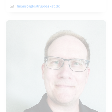
finans@glostrupbasket.dk