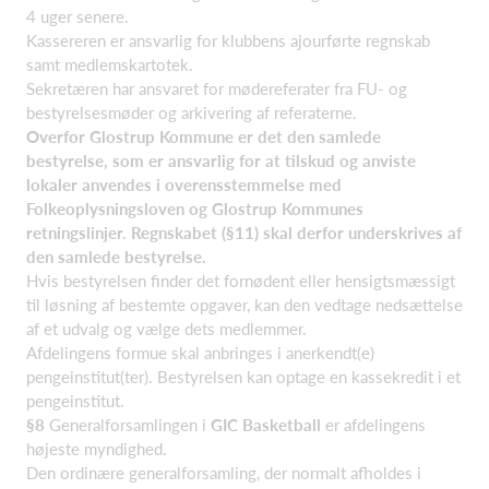
4 uger senere.
Kassereren er ansvarlig for klubbens ajourførte regnskab
samt medlemskartotek.
Sekretæren har ansvaret for mødereferater fra FU- og
bestyrelsesmøder og arkivering af referaterne.
Overfor Glostrup Kommune er det den samlede
bestyrelse, som er ansvarlig for at tilskud og anviste
lokaler anvendes i overensstemmelse med
Folkeoplysningsloven og Glostrup Kommunes
retningslinjer. Regnskabet (§11) skal derfor underskrives af
den samlede bestyrelse.
Hvis bestyrelsen finder det fornødent eller hensigtsmæssigt
til løsning af bestemte opgaver, kan den vedtage nedsættelse
af et udvalg og vælge dets medlemmer.
Afdelingens formue skal anbringes i anerkendt(e)
pengeinstitut(ter). Bestyrelsen kan optage en kassekredit i et
pengeinstitut.
§8
Generalforsamlingen i
GIC Basketball
er afdelingens
højeste myndighed.
Den ordinære generalforsamling, der normalt afholdes i