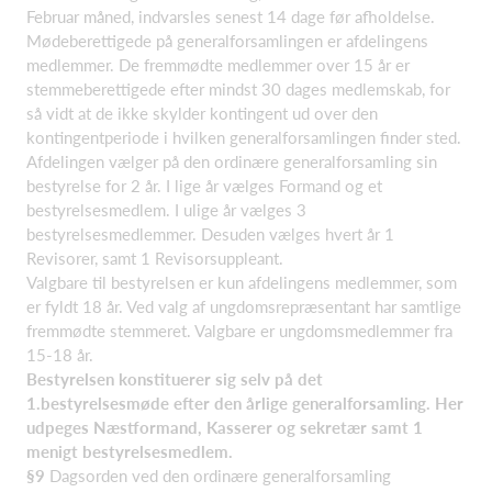
Februar måned, indvarsles senest 14 dage før afholdelse.
Mødeberettigede på generalforsamlingen er afdelingens
medlemmer. De fremmødte medlemmer over 15 år er
stemmeberettigede efter mindst 30 dages medlemskab, for
så vidt at de ikke skylder kontingent ud over den
kontingentperiode i hvilken generalforsamlingen finder sted.
Afdelingen vælger på den ordinære generalforsamling sin
bestyrelse for 2 år. I lige år vælges Formand og et
bestyrelsesmedlem. I ulige år vælges 3
bestyrelsesmedlemmer. Desuden vælges hvert år 1
Revisorer, samt 1 Revisorsuppleant.
Valgbare til bestyrelsen er kun afdelingens medlemmer, som
er fyldt 18 år. Ved valg af ungdomsrepræsentant har samtlige
fremmødte stemmeret. Valgbare er ungdomsmedlemmer fra
15-18 år.
Bestyrelsen konstituerer sig selv på det
1.bestyrelsesmøde efter den årlige generalforsamling. Her
udpeges Næstformand, Kasserer og sekretær samt 1
menigt bestyrelsesmedlem.
§9
Dagsorden ved den ordinære generalforsamling