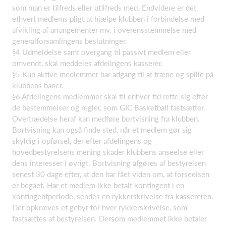
som man er tilfreds eller utilfreds med. Endvidere er det
ethvert medlems pligt at hjælpe klubben i forbindelse med
afvikling af arrangementer mv. i overensstemmelse med
generalforsamlingens beslutninger.
§4 Udmeldelse samt overgang til passivt medlem eller
omvendt, skal meddeles afdelingens kasserer.
§5 Kun aktive medlemmer har adgang til at træne og spille på
klubbens baner.
§6 Afdelingens medlemmer skal til enhver tid rette sig efter
de bestemmelser og regler, som GIC Basketball fastsætter.
Overtrædelse heraf kan medføre bortvisning fra klubben.
Bortvisning kan også finde sted, når et medlem gør sig
skyldig i opførsel, der efter afdelingens og
hovedbestyrelsens mening skader klubbens anseelse eller
dens interesser i øvrigt. Bortvisning afgøres af bestyrelsen
senest 30 dage efter, at den har fået viden om, at forseelsen
er begået. Har et medlem ikke betalt kontingent i en
kontingentperiode, sendes en rykkerskrivelse fra kassereren.
Der opkræves et gebyr for hver rykkerskrivelse, som
fastsættes af bestyrelsen. Dersom medlemmet ikke betaler