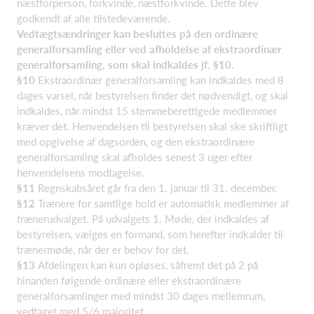
næstforperson, forkvinde, næstforkvinde. Dette blev
godkendt af alle tilstedeværende.
Vedtægtsændringer kan besluttes på den ordinære
generalforsamling eller ved afholdelse af ekstraordinær
generalforsamling, som skal indkaldes jf. §10.
§10
Ekstraordinær generalforsamling kan indkaldes med 8
dages varsel, når bestyrelsen finder det nødvendigt, og skal
indkaldes, når mindst 15 stemmeberettigede medlemmer
kræver det. Henvendelsen til bestyrelsen skal ske skriftligt
med opgivelse af dagsorden, og den ekstraordinære
generalforsamling skal afholdes senest 3 uger efter
henvendelsens modtagelse.
§11
Regnskabsåret går fra den 1. januar til 31. december.
§12
Trænere for samtlige hold er automatisk medlemmer af
trænerudvalget. På udvalgets 1. Møde, der indkaldes af
bestyrelsen, vælges en formand, som herefter indkalder til
trænermøde, når der er behov for det.
§13
Afdelingen kan kun opløses, såfremt det på 2 på
hinanden følgende ordinære eller ekstraordinære
generalforsamlinger med mindst 30 dages mellemrum,
vedtaget med 5/6 majoritet.